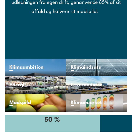
udledningen fra egen drift, genanvende 85% af sit
affald og halvere sit madspild.
Klimaambition
Klimaindsats
Energi
Leverandører
Madspild
Klimamærket
50 %