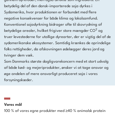
gennem dyrefoder, men også direkte som ingrediens. En
betydelig del af den dansk-importerede soja dyrkes i
Sydamerika, hvor produktionen er forbundet med flere
negative konsekvenser for både klima og lokalsamfund.
Konventionel sojadyrkning bidrager ofte til skovrydning af
2
betydelige arealer, hvilket frigiver store mængder CO
og
truer levestederne for utallige dyrearter, der er vigtig del af de
sydamerikanske økosystemer. Samtidig krænkes de oprindelige
folks rettigheder, da afskovningen ødelægger deres jord og
tvinger dem væk.
Som Danmarks største dagligvarekoncern med et stort udvalg
af både kød- og mejeriprodukter, ønsker vi at tage ansvar og
øge andelen af mere ansvarligt produceret soja i vores
forsyningskæder.
Vores mål
100 % af vores egne produkter med
≥
40 % animalsk protein