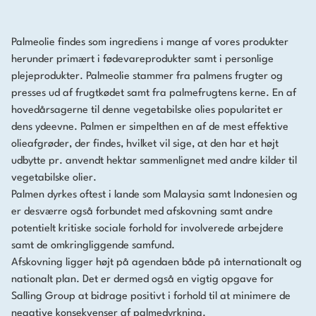
Palmeolie findes som ingrediens i mange af vores produkter
herunder primært i fødevareprodukter samt i personlige
plejeprodukter. Palmeolie stammer fra palmens frugter og
presses ud af frugtkødet samt fra palmefrugtens kerne. En af
hovedårsagerne til denne vegetabilske olies popularitet er
dens ydeevne. Palmen er simpelthen en af de mest effektive
olieafgrøder, der findes, hvilket vil sige, at den har et højt
udbytte pr. anvendt hektar sammenlignet med andre kilder til
vegetabilske olier.
Palmen dyrkes oftest i lande som Malaysia samt Indonesien og
er desværre også forbundet med afskovning samt andre
potentielt kritiske sociale forhold for involverede arbejdere
samt de omkringliggende samfund.
Afskovning ligger højt på agendaen både på internationalt og
nationalt plan. Det er dermed også en vigtig opgave for
Salling Group at bidrage positivt i forhold til at minimere de
negative konsekvenser af palmedyrkning.