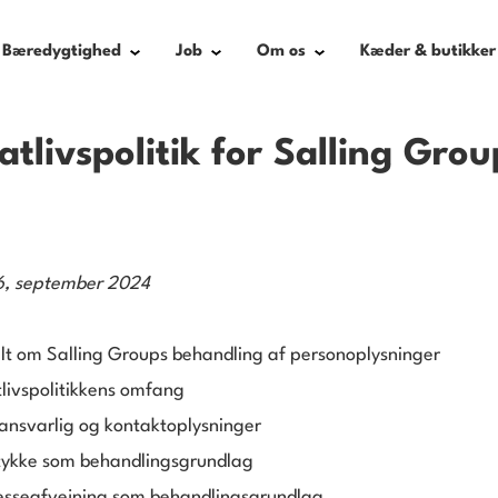
Bæredygtighed
Job
Om os
Kæder & butikker
atlivspolitik for Salling Grou
6, september 2024
lt om Salling Groups behandling af personoplysninger
atlivspolitikkens omfang
ansvarlig og kontaktoplysninger
tykke som behandlingsgrundlag
resseafvejning som behandlingsgrundlag