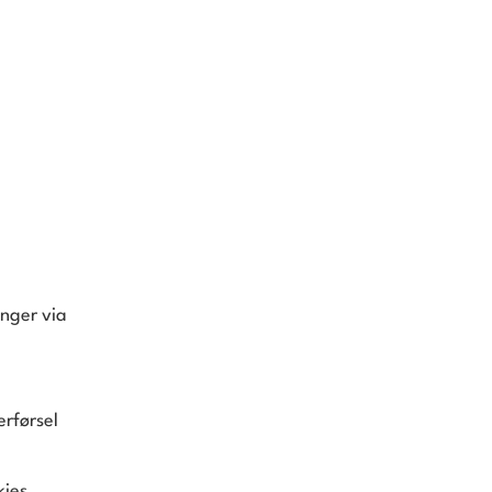
nger via
erførsel
kies