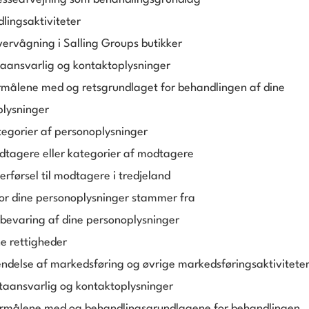
lingsaktiviteter
vervågning i Salling Groups butikker
taansvarlig og kontaktoplysninger
rmålene med og retsgrundlaget for behandlingen af dine
lysninger
tegorier af personoplysninger
dtagere eller kategorier af modtagere
erførsel til modtagere i tredjeland
or dine personoplysninger stammer fra
bevaring af dine personoplysninger
ne rettigheder
ndelse af markedsføring og øvrige markedsføringsaktivitete
taansvarlig og kontaktoplysninger
ormålene med og behandlingsgrundlagene for behandlingen