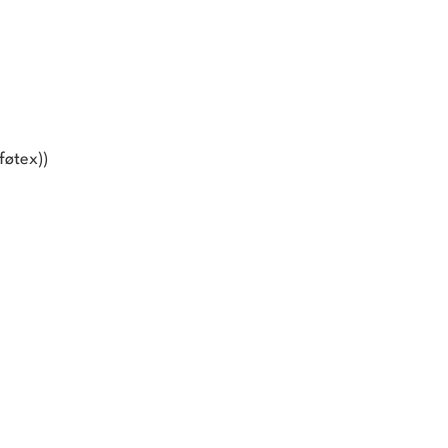
føtex))