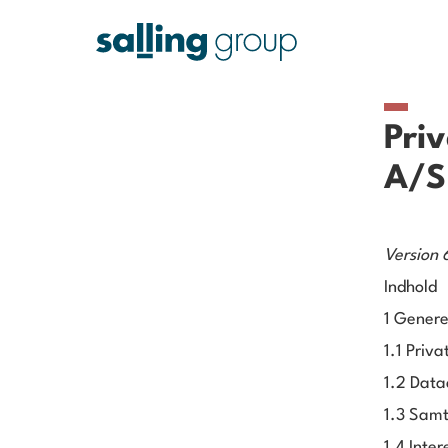
Priv
A/S
Version 
Indhold
1 Genere
1.1 Priv
1.2 Data
1.3 Sam
1.4 Inte