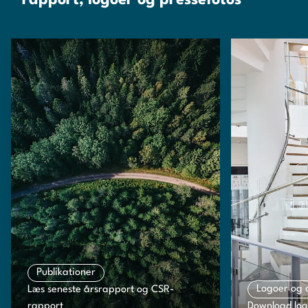
rapport, logoer og pressefotos
Publikationer
Logoer og 
Læs seneste årsrapport og CSR-
rapport
Download log