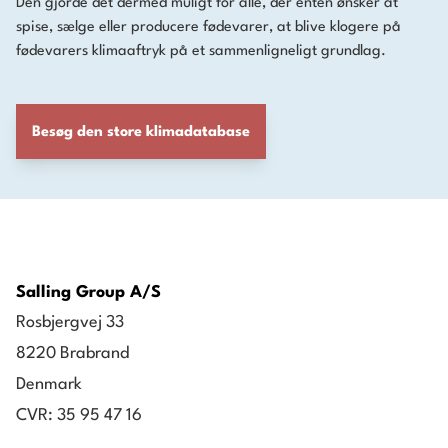
Den gjorde det dermed muligt for alle, der enten ønsker at
spise, sælge eller producere fødevarer, at blive klogere på
fødevarers klimaaftryk på et sammenligneligt grundlag.
Besøg den store klimadatabase
Salling Group A/S
Rosbjergvej 33
8220 Brabrand
Denmark
CVR: 35 95 47 16