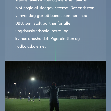
stærke fællesskaber og mere selvtillid er
blot nogle af sidegevinsterne. Det er derfor,
vi hver dag går på banen sammen med
DBU, som stolt partner for alle
ungdomslandshold, herre- og
kvindelandsholdet, Pigeraketten og
Fodboldskolerne.