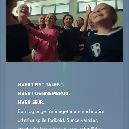
HVERT NYT TALENT.
HVERT GENNEMBRUD.
HVER SEJR.
Børn og unge får meget mere end motion
ud af at spille fodbold. Sunde værdier,