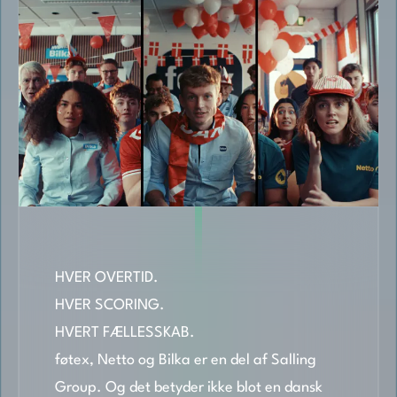
HVER OVERTID.
HVER SCORING.
HVERT FÆLLESSKAB.
føtex, Netto og Bilka er en del af Salling
Group. Og det betyder ikke blot en dansk