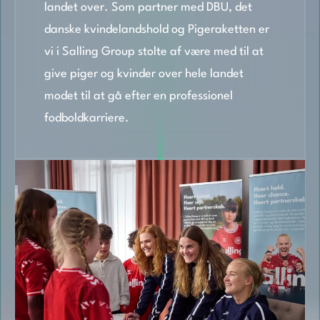
landet over. Som partner med DBU, det
danske kvindelandshold og Pigeraketten er
vi i Salling Group stolte af være med til at
give piger og kvinder over hele landet
modet til at gå efter en professionel
fodboldkarriere.