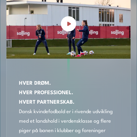
HVER DRØM.
HVER PROFESSIONEL.
HVERT PARTNERSKAB.
Dansk kvindefodbold er i rivende udvikling
med et landshold i verdensklasse og flere
piger på banen i klubber og foreninger