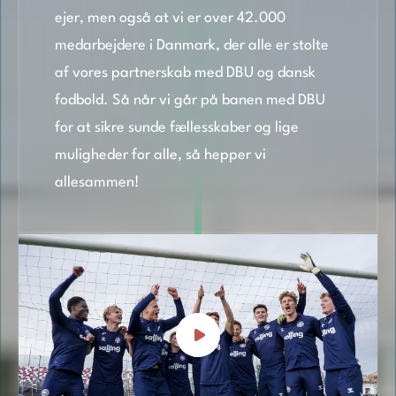
ejer, men også at vi er over 42.000
medarbejdere i Danmark, der alle er stolte
af vores partnerskab med DBU og dansk
fodbold. Så når vi går på banen med DBU
for at sikre sunde fællesskaber og lige
muligheder for alle, så hepper vi
allesammen!