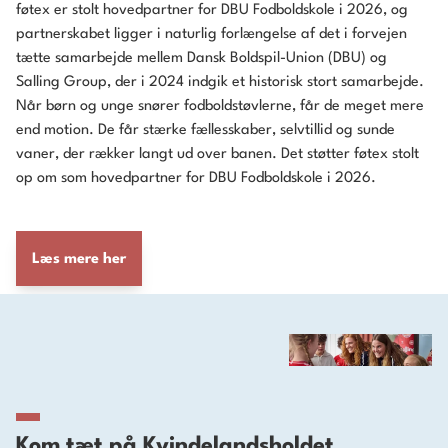
føtex er stolt hovedpartner for DBU Fodboldskole i 2026, og
partnerskabet ligger i naturlig forlængelse af det i forvejen
tætte samarbejde mellem Dansk Boldspil-Union (DBU) og
Salling Group, der i 2024 indgik et historisk stort samarbejde.
Når børn og unge snører fodboldstøvlerne, får de meget mere
end motion. De får stærke fællesskaber, selvtillid og sunde
vaner, der rækker langt ud over banen. Det støtter føtex stolt
op om som hovedpartner for DBU Fodboldskole i 2026.
Læs mere her
Kom tæt på Kvindelandsholdet