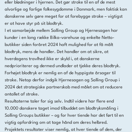
eller blødninger i hjernen. Det gør stroke til en af de mest
alvorlige og farlige folkesygdomme i Danmark, men faktisk kan
danskerne selv gøre meget for at forebygge stroke – vigtigst
er at have styr på sit blodtryk.
I et samarbejde mellem Salling Group og Hjernesagen har
kunder i en lang række Bilka-varehuse og enkelte Netto-
butikker siden foråret 2024 haft mulighed for at få målt
blodtryk, mens de handler. Det handler om at sikre, at
hverdagens travlhed ikke er skyld i, at danskerne
nedprioriterer og dermed undlader at tjekke deres blodtryk.
Forhøjet blodtryk er nemlig en af de hyppigste årsager til
stroke. Netop derfor indgik Hjernesagen og Salling Group i
2024 det strategiske partnerskab med målet om at reducere
antallet af stroke.
Resultaterne taler for sig selv. Indtil videre har flere end
10.000 danskere taget imod tilbuddet om blodtryksmåling i
Salling Groups butikker – og for hver tiende har det ført til en
vigtig opfordring om at tage hånd om deres helbred.
Projektets resultater viser nemlig, at hver tiende af dem, der