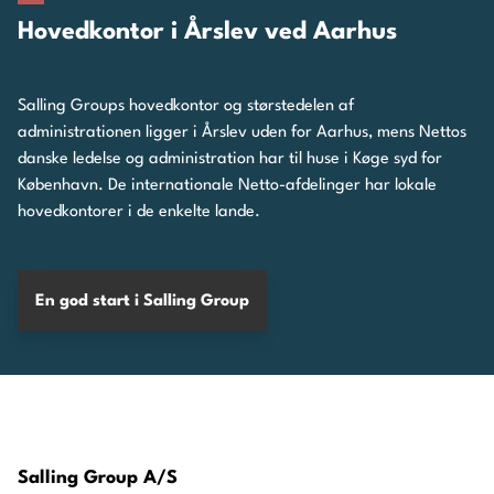
Academy. Her deltager vores medarbejdere i
dig bedst muligt i jobbet.
Hovedkontor i Årslev ved Aarhus
forretningen eller i en lederstilling, så hjælper vi
skræddersyede faglige forløb og udveksler
dig på vej.
erfaringer med kolleger fra andre dele af
Salling Groups hovedkontor og størstedelen af
koncernen.
administrationen ligger i Årslev uden for Aarhus, mens Nettos
danske ledelse og administration har til huse i Køge syd for
København. De internationale Netto-afdelinger har lokale
hovedkontorer i de enkelte lande.
En god start i Salling Group
Salling Group A/S