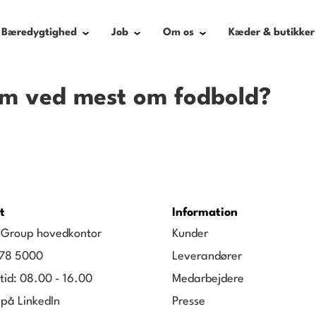
Bæredygtighed
Job
Om os
Kæder & butikker
m ved mest om fodbold?
t
Information
g Group hovedkontor
Kunder
78 5000
Leverandører
tid: 08.00 - 16.00
Medarbejdere
 på LinkedIn
Presse