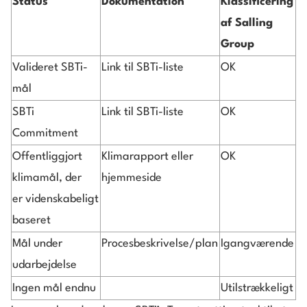
Status
Dokumentation
Klassificering
af Salling
Group
Valideret SBTi-
Link til SBTi-liste
OK
mål
SBTi
Link til SBTi-liste
OK
Commitment
Offentliggjort
Klimarapport eller
OK
klimamål, der
hjemmeside
er videnskabeligt
baseret
Mål under
Procesbeskrivelse/plan
Igangværende
udarbejdelse
Ingen mål endnu
Utilstrækkeligt