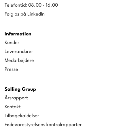
Telefontid: 08.00 - 16.00
Du har mindre end 25 millioner euro i samlede
Følg os på LinkedIn
aktiver
Er ikke i en obligatorisk FLAG-sektor*
Information
Du er ikke i en obligatorisk sektor for Skov, Jord
Kunder
og Landbrugsvejledning (Forest, Land and
Leverandører
Agriculture Guidance)
Medarbejdere
*Virksomheder i obligatoriske skov-, jord- og
Presse
landbrugssektorer (FLAG), der opfylder alle andre
SMV-kriterier, har tilladelse til at benytte SMV-
valideringsruten. Se kriterium 1 i SBTi FLAG-
Salling Group
Årsrapport
vejledningen for detaljer om de obligatoriske
Kontakt
FLAG-sektorer.
Tilbagekaldelser
Via SME-ruten kan virksomheden hurtigt forpligte
Fødevarestyrelsens kontrolrapporter
sig til ambitiøse mål uden at skulle igennem den