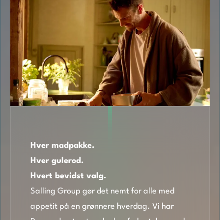
Hver madpakke.
Hver gulerod.
Hvert bevidst valg.
Salling Group gør det nemt for alle med
appetit på en grønnere hverdag. Vi har