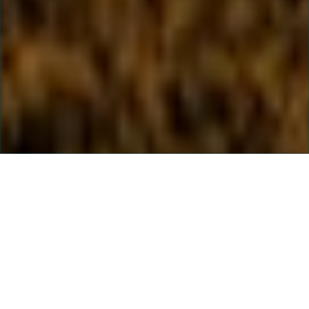
Salling Group A/S
Rosbjergvej 33
8220 Brabrand