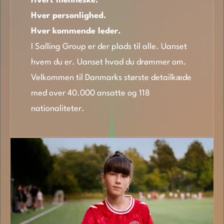
Hvert menneske.
Hver personlighed.
Hver kommende leder.
I Salling Group er der plads til alle. Uanset
hvem du er. Uanset hvad du drømmer om.
Velkommen til Danmarks største detailkæde
med over 40.000 ansatte og 118
nationaliteter.