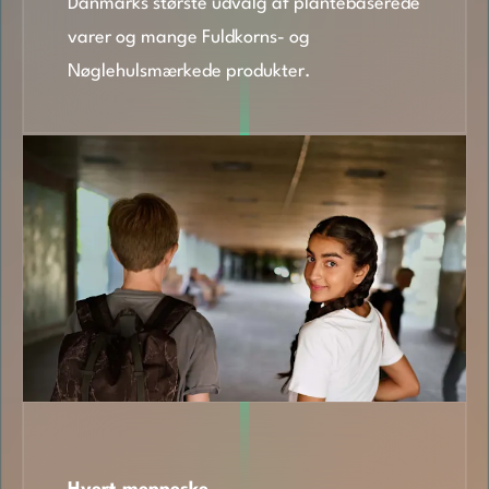
Danmarks største udvalg af plantebaserede
varer og mange Fuldkorns- og
Nøglehulsmærkede produkter.