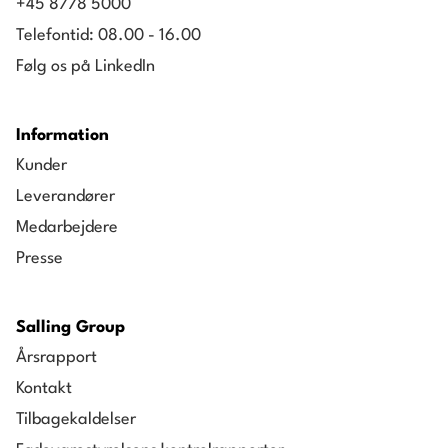
+45 8778 5000
Area Manager, Sales Manager, Head of
Telefontid: 08.00 - 16.00
Department og Staff Manager, Bilka Hundige,
Følg os på LinkedIn
Dansk Supermarked Group
Information
Kunder
Leverandører
Medarbejdere
Presse
Salling Group
Årsrapport
Kontakt
Tilbagekaldelser