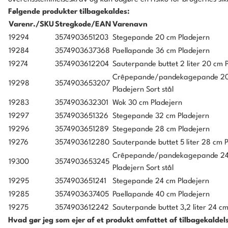
Følgende produkter tilbagekaldes:
Varenr./SKU
Stregkode/EAN
Varenavn
19294
3574903651203
Stegepande 20 cm Pladejern
19284
3574903637368
Paellapande 36 cm Pladejern
19274
3574903612204
Sauterpande buttet 2 liter 20 cm 
Crêpepande/pandekagepande 2
19298
3574903653207
Pladejern Sort stål
19283
3574903632301
Wok 30 cm Pladejern
19297
3574903651326
Stegepande 32 cm Pladejern
19296
3574903651289
Stegepande 28 cm Pladejern
19276
3574903612280
Sauterpande buttet 5 liter 28 cm 
Crêpepande/pandekagepande 2
19300
3574903653245
Pladejern Sort stål
19295
3574903651241
Stegepande 24 cm Pladejern
19285
3574903637405
Paellapande 40 cm Pladejern
19275
3574903612242
Sauterpande buttet 3,2 liter 24 c
Hvad gør jeg som ejer af et produkt omfattet af tilbagekaldel