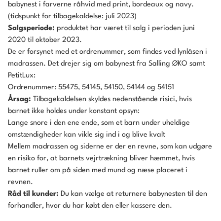
babynest i farverne råhvid med print, bordeaux og navy.
(tidspunkt for tilbagekaldelse: juli 2023)
Salgsperiode:
produktet har været til salg i perioden juni
2020 til oktober 2023.
De er forsynet med et ordrenummer, som findes ved lynlåsen i
madrassen. Det drejer sig om babynest fra Salling ØKO samt
PetitLux:
Ordrenummer: 55475, 54145, 54150, 54144 og 54151
Årsag:
Tilbagekaldelsen skyldes nedenstående risici, hvis
barnet ikke holdes under konstant opsyn:
Lange snore i den ene ende, som et barn under uheldige
omstændigheder kan vikle sig ind i og blive kvalt
Mellem madrassen og siderne er der en revne, som kan udgøre
en risiko for, at barnets vejrtrækning bliver hæmmet, hvis
barnet ruller om på siden med mund og næse placeret i
revnen.
Råd til kunder:
Du kan vælge at returnere babynesten til den
forhandler, hvor du har købt den eller kassere den.