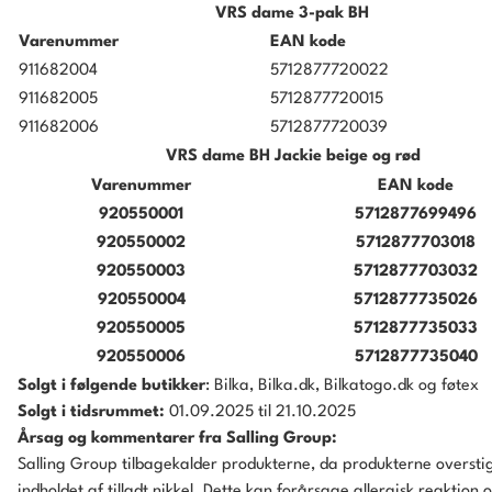
VRS dame 3-pak BH
Varenummer
EAN kode
911682004
5712877720022
911682005
5712877720015
911682006
5712877720039
VRS dame BH Jackie beige og rød
Varenummer
EAN kode
920550001
5712877699496
920550002
5712877703018
920550003
5712877703032
920550004
5712877735026
920550005
5712877735033
920550006
5712877735040
Solgt i følgende butikker
: Bilka, Bilka.dk, Bilkatogo.dk og føtex
Solgt i tidsrummet:
01.09.2025 til 21.10.2025
Å
rsag og kommentarer fra Salling Group:
Salling Group tilbagekalder produkterne, da produkterne oversti
indholdet af tilladt nikkel. Dette kan forårsage allergisk reaktion 