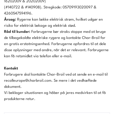
16202009 & 20202009)
(#140722 & #140908). Stregkode: 05709193020097 &
4260547594196.
Årsag:
Rygerne kan lække elektrisk strøm, hvilket udgør en
risiko for elektrisk lækage og elektrisk stød.
Råd til kunder:
Forbrugerne bør straks stoppe med at bruge
de tilbagekaldte elektriske rygere og kontakte Char-Broil for
en gratis erstatningsenhed. Forbrugerne opfordres til at dele
disse oplysninger med andre, når det er relevant. Forbrugerne
kan få retsmidlet via telefon eller e-mail.
Kontakt
Forbrugere skal kontakte Char-Broil ved at sende en e-mail til
recalleurope@charbroil.com. Se mere i det vedhæftede
dokument.
Vi beklager situationen og håber på jeres medvirken til at få
produkterne retur.