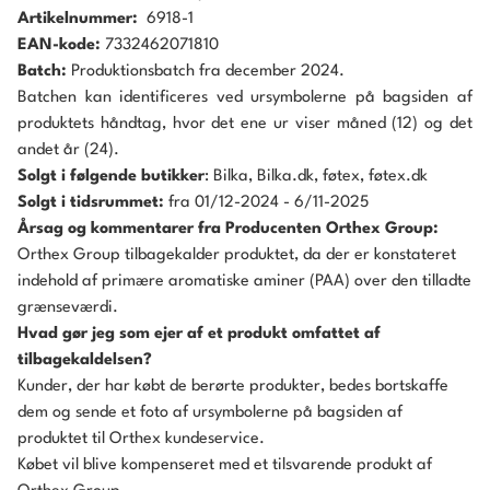
Artikelnummer:
6918-1
EAN-kode:
7332462071810
Batch:
Produktionsbatch fra december 2024.
Batchen kan identificeres ved ursymbolerne på bagsiden af
produktets håndtag, hvor det ene ur viser måned (12) og det
andet år (24).
Solgt i følgende butikker
: Bilka, Bilka.dk, føtex, føtex.dk
Solgt i tidsrummet:
fra 01/12-2024 - 6/11-2025
Årsag og kommentarer fra Producenten Orthex Group:
Orthex Group tilbagekalder produktet, da der er konstateret
indehold af primære aromatiske aminer (PAA) over den tilladte
grænseværdi.
Hvad gør jeg som ejer af et produkt omfattet af
tilbagekaldelsen?
Kunder, der har købt de berørte produkter, bedes bortskaffe
dem og sende et foto af ursymbolerne på bagsiden af
produktet til Orthex kundeservice.
Købet vil blive kompenseret med et tilsvarende produkt af