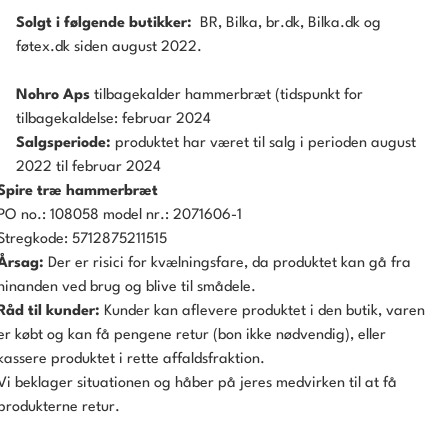
Solgt i følgende butikker:
BR, Bilka, br.dk, Bilka.dk og
føtex.dk siden august 2022.
Nohro Aps
tilbagekalder hammerbræt (tidspunkt for
tilbagekaldelse: februar 2024
Salgsperiode:
produktet har været til salg i perioden august
2022 til februar 2024
Spire træ hammerbræt
PO no.: 108058 model nr.: 2071606-1
Stregkode: 5712875211515
Årsag:
Der er risici for kvælningsfare, da produktet kan gå fra
hinanden ved brug og blive til smådele.
Råd til kunder:
Kunder kan aflevere produktet i den butik, varen
er købt og kan få pengene retur (bon ikke nødvendig), eller
kassere produktet i rette affaldsfraktion.
Vi beklager situationen og håber på jeres medvirken til at få
produkterne retur.