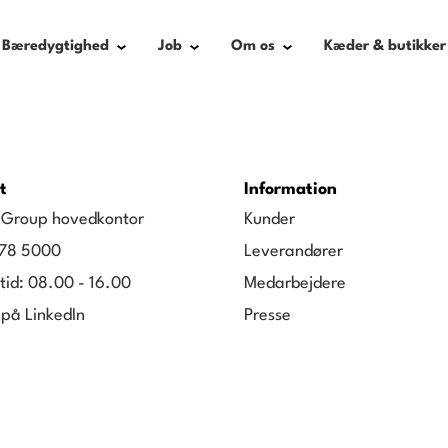
Bæredygtighed
Job
Om os
Kæder & butikker
t
Information
g Group hovedkontor
Kunder
78 5000
Leverandører
tid: 08.00 - 16.00
Medarbejdere
 på LinkedIn
Presse