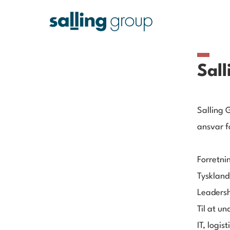
Sall
Salling 
ansvar f
Forretni
Tyskland
Leadersh
Til at un
IT, logis