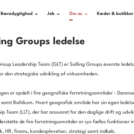
Bæredygtighed
Job
Om os
Kæder & butikker
ing Groups ledelse
Group Leadership Team (GLT) er Salling Groups øverste ledel
or den strategiske udvikling af virksomheden.
ngen er opdelt i fire geografiske forretningsområder - Danmar
 samt Baltikum. Hvert geografisk område har sin egen ledelse
ip Team (LLT), der har ansvaret for den daglige drift og udvik
derstøtte de fire forretningsområder er syv fælles funktioner i
tik, HR, finans, kundeoplevelser, strategi samt indkøb.