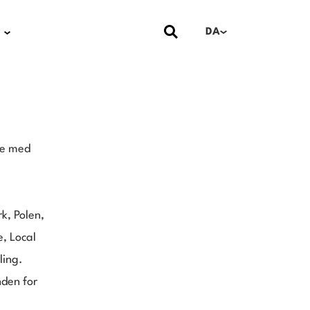
DA
se med
k, Polen,
, Local
ling.
nden for