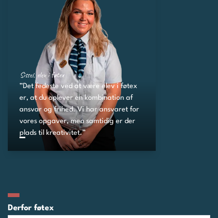
Sissel, elev i føtex
”Det fedeste ved at være elev i føtex
er, at du oplever en kombination af
ansvar og frihed. Vi har ansvaret for
vores opgaver, men samtidig er der
plads til kreativitet.”
Derfor føtex