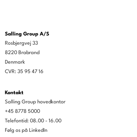
Det får du med dine egne ansvarsområder. Men
du står aldrig alene. Dine ledere står klar til at
vise vejen og hjælpe dig med evaluerende
Salling Group A/S
og udviklende feedback – gennem hele din
Rosbjergvej 33
uddannelse.
8220 Brabrand
Denmark
CVR: 35 95 47 16
Kontakt
Salling Group hovedkontor
+45 8778 5000
Telefontid: 08.00 - 16.00
Følg os på LinkedIn