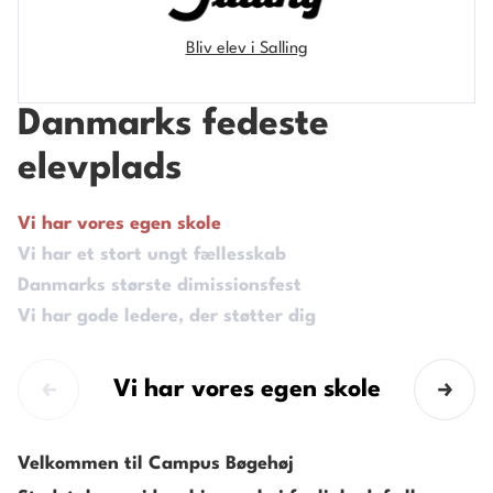
Bliv elev i Salling
Danmarks fedeste
elevplads
Vi har vores egen skole
Vi har et stort ungt fællesskab 
Danmarks største dimissionsfest
Vi har gode ledere, der støtter dig
Vi har vores egen skole
Velkommen til Campus Bøgehøj
Få et indblik i rejsen som elev
Salling Group afholder Danmarks største 
Din kommen­de leder