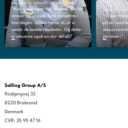
Eva Katballe, souschef Customer & people
Jesper Slot, afde
”Hos os bidrager alle i teamet, alle får
ansvar og er med i beslutningerne i
“Vi gør meget
hverdagen. Sådan mener vi, at vi
elever med l
opnår de bedste resultater. Og dette
ansvarsområ
er eleverne også en stor del af.”
personer.”
Salling Group A/S
Rosbjergvej 33
8220 Brabrand
Denmark
CVR: 35 95 47 16