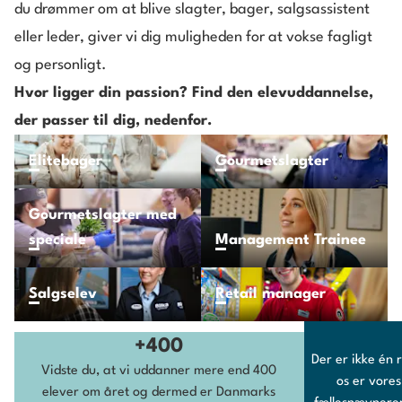
du drømmer om at blive slagter, bager, salgsassistent
eller leder, giver vi dig muligheden for at vokse fagligt
og personligt.
Hvor ligger din passion? Find den elevuddannelse,
der passer til dig, nedenfor.
Elitebager
Gourmetslagter
Gourmetslagter med
speciale
Management Trainee
Salgselev
Retail manager
+400
Der er ikke én r
Vidste du, at vi uddanner mere end 400
os er vores
elever om året og dermed er Danmarks