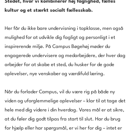
Stedet, hvor vi kombinerer høj faglighed, fælles
Hop med bag kulissen på TikTok og se, h
hvor vi hylder og fejrer vores nyudklække
Din leder har fokus på dig og dine drømm
kultur og et stærkt socialt fællesskab.
virkelig er at være elev hos os! Vi følger 
Denne store begivenhed samler kollegaer
Lederne i Salling Group skaber de helt r
elever i deres hverdag – alt fra fede ople
medarbejdere fra hele landet for at mark
for både faglig og personlig udvikling – o
Her får du ikke bare undervisning i topklasse, men også
venskaber til de små (og store) udfordring
dag. Dimissionen er en festlig og mindev
godt socialt miljø.
mulighed for at udvikle dig fagligt og personligt i et
ærligt, sjovt og inspirerende indblik i live
oplevelse, der sætter fokus på vores tale
Vores ledere er der for at vise vejen og 
inspirerende miljø. På Campus Bøgehøj møder du
det ud, og mærk stemningen!
fremtidige rejse.
muligheder. Sammen lægger I stenene, s
engagerede undervisere og medarbejdere, der hver dag
Find os på TikTok
Læs mere om dimissionsfesten
den vej, du drømmer om, uanset om den g
arbejder for at skabe et sted, du husker for de gode
udlandet, mod en lederkarriere eller har 
oplevelser, nye venskaber og værdifuld læring.
på din personlige udvikling.
Plads til udvikling
Når du forlader Campus, vil du være rig på både ny
Gennem din elevuddannelse får du løben
viden og uforglemmelige oplevelser – klar til at tage det
med din leder. Før og efter skoleophold t
hele med dig videre i din hverdag. Vores mål er at sikre,
der skal ske, og hvordan du kan bruge det
at du føler dig godt tilpas fra start til slut. Har du brug
Men der er også løbende feedback- og
for hjælp eller har spørgsmål, er vi her for dig – intet er
udviklingssamtaler, hvor I kan tale om di